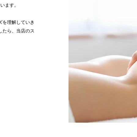
ています。
ズを理解していき
したら、当店のス