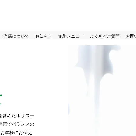
axation Space ても
当店について
お知らせ
施術メニュー
よくあるご質問
お問
て
を含めたホリステ
健康でバランスの
をお客様にお伝え